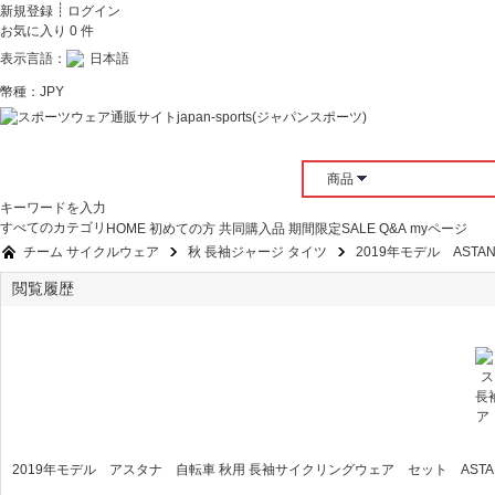
┊
新規登録
ログイン
お気に入り
0
件
表示言語：
日本語
幣種：
JPY
商品
キーワードを入力
すべてのカテゴリ
HOME
初めての方
共同購入品
期間限定SALE
Q&A
myページ
チーム サイクルウェア
秋 長袖ジャージ タイツ
2019年モデル AST
閲覧履歴
»
»
2019年モデル アスタナ 自転車 秋用 長袖サイクリングウェア セット ASTA