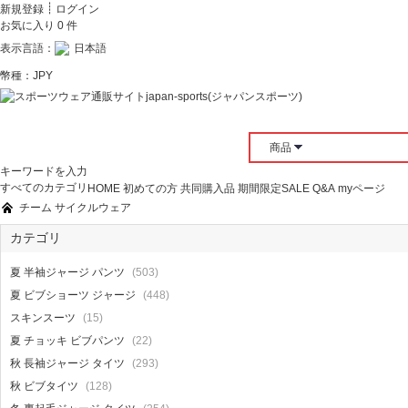
┊
新規登録
ログイン
お気に入り
0
件
表示言語：
日本語
幣種：
JPY
商品
キーワードを入力
すべてのカテゴリ
HOME
初めての方
共同購入品
期間限定SALE
Q&A
myページ
チーム サイクルウェア
カテゴリ
(503)
夏 半袖ジャージ パンツ
(448)
夏 ビブショーツ ジャージ
(15)
スキンスーツ
(22)
夏 チョッキ ビブパンツ
(293)
秋 長袖ジャージ タイツ
(128)
秋 ビブタイツ