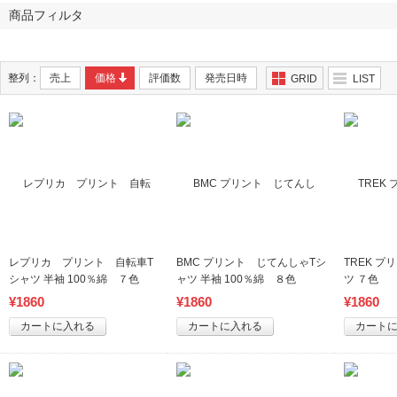
商品フィルタ
整列：
売上
価格
評価数
発売日時
GRID
LIST
レプリカ プリント 自転車T
BMC プリント じてんしゃTシ
TREK プ
シャツ 半袖 100％綿 ７色
ャツ 半袖 100％綿 ８色
ツ ７色
¥
1860
¥
1860
¥
1860
カートに入れる
カートに入れる
カート