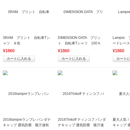
SRAM プリント 自転車Tシ
DIMENSION DATA プリン
Lampr
ャツ ８色
ト 自転車Tシャツ 100％
ードレース
綿 ８色
綿 ８色
¥
1860
¥
1860
¥
1860
カートに入れる
カートに入れる
カート
2016lampreランプレ バンダナ
2016Tinkoff ティンコフ バンダ
夏大人気！ 
キャップ 通気防塵 吸汗速乾
ナキャップ 通気防塵 吸汗速
キャップ 