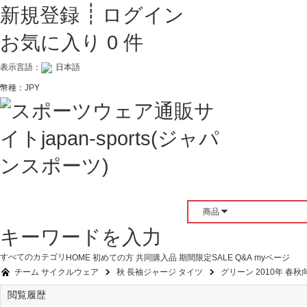
┊
新規登録
ログイン
お気に入り
0
件
表示言語：
日本語
幣種：
JPY
商品
キーワードを入力
すべてのカテゴリ
HOME
初めての方
共同購入品
期間限定SALE
Q&A
myページ
チーム サイクルウェア
秋 長袖ジャージ タイツ
グリーン 2010年 
閲覧履歴