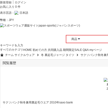
┊
新規登録
ログイン
お気に入り
0
件
表示言語：
日本語
幣種：
JPY
商品
キーワードを入力
すべてのカテゴリ
HOME
初めての方
共同購入品
期間限定SALE
Q&A
myページ
チーム サイクルウェア
冬 裏起毛ジャージ タイツ
サクソバンク秋冬兼用裏起
閲覧履歴
»
»
サクソバンク秋冬兼用裏起毛ウエア 2010年saxo bank